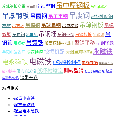
吊中厚钢板
吊U型钢
冷轧钢板穿带
叉车配
吊初轧钢坯
吊废钢
吊厚钢板
吊圆钢
吊工字钢
吊捆扎圆钢
吊薄钢板
吊槽钢
吊球扁钢
棒材
吊螺
吊方坯
吊电梯钢
吊钢坯
吊
纹钢
吊角钢
吊钢带卷
吊钢板桩
吊车配
吊钢球
吊铸铁
钢管
型钢平移
型钢输送
吊高速线材盘圆
吊钢锭
永磁铁
挖掘机配
无触点电控柜
快速换模
岳阳电磁铁厂
电磁铁
电永磁铁
电磁铁控制柜
电缆卷筒
电缆连接器
线棒材输送
翻转型钢
磁力输送辊
磁力搅拌
起重
起重永磁铁原理
钢带开卷
电磁铁价格
站点相关
•
起重电磁铁
•
起重永磁铁
•
起重电永磁铁