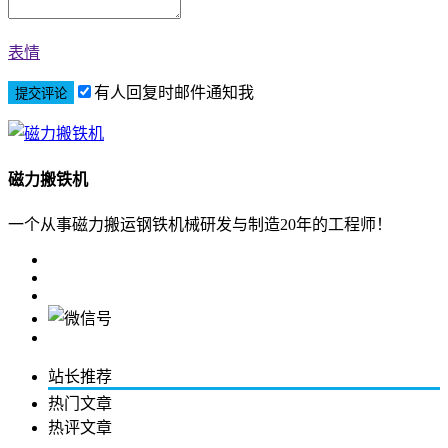
表情
有人回复时邮件通知我
磁力搬铁机
一个从事磁力搬运钢铁机械研发与制造20年的工程师！
站长推荐
热门文章
热评文章