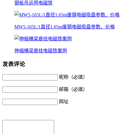
钢板吊运用电磁铁
MW5-165L/1直径1.65m废钢电磁吸盘参数、价格
伸缩横梁悬挂电磁铁案例
发表评论
昵称（必填）
邮箱（必填）
网址