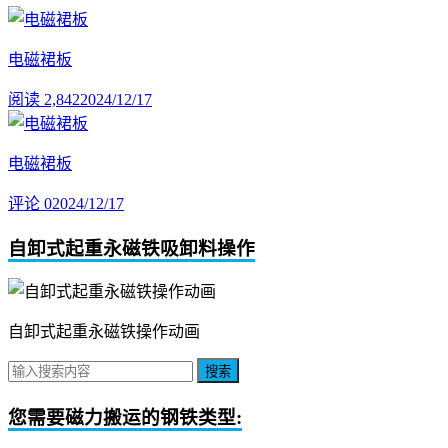
电磁裙板
阅读 2,842
2024/12/17
电磁裙板
评论 0
2024/12/17
自卸式起重永磁铁吸卸料操作
自卸式起重永磁铁操作动画
搜索
您需要磁力搬运的钢铁类型: