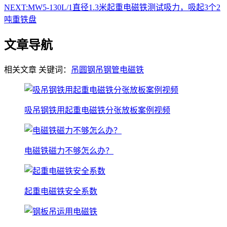
NEXT:
MW5-130L/1直径1.3米起重电磁铁测试吸力，吸起3个2
吨重铁盘
文章导航
相关文章
关键词：
吊圆钢
吊钢管
电磁铁
吸吊钢铁用起重电磁铁分张放板案例视频
电磁铁磁力不够怎么办？
起重电磁铁安全系数