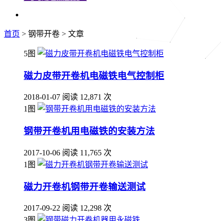
首页
> 钢带开卷 > 文章
5图
磁力皮带开卷机电磁铁电气控制柜
2018-01-07
阅读 12,871 次
1图
钢带开卷机用电磁铁的安装方法
2017-10-06
阅读 11,765 次
1图
磁力开卷机钢带开卷输送测试
2017-09-22
阅读 12,298 次
3图