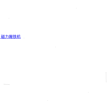
磁力搬铁机